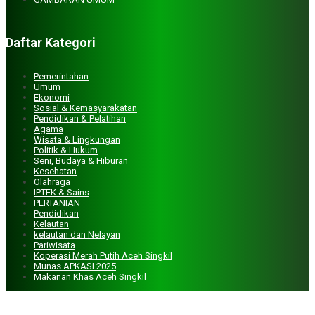
Surkani, SE
Kepala Dinas Lingkungan Hidup
Daftar Kategori
ALHUSNI
Pemerintahan
Umum
Ekonomi
Kepala Pelaksana BPBD
Sosial & Kemasyarakatan
Pendidikan & Pelatihan
Agama
Wisata & Lingkungan
Politik & Hukum
Seni, Budaya & Hiburan
Kesehatan
Olahraga
IPTEK & Sains
PERTANIAN
Pendidikan
Kelautan
kelautan dan Nelayan
Pariwisata
Koperasi Merah Putih Aceh Singkil
Munas APKASI 2025
Makanan Khas Aceh Singkil