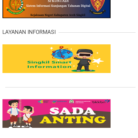
Surkani, SE
Kepala Dinas Lingkungan Hidup
LAYANAN INFORMASI
ALHUSNI
Kepala Pelaksana BPBD
H. Safriadi Oyon, SH
BUPATI ACEH SINGKIL
H. Hamzah Sulaiman, SH
WAKIL BUPATI ACEH SINGKIL
Edy Widodo, SKM, M.Kes
PJ SEKRETARIS DAERAH