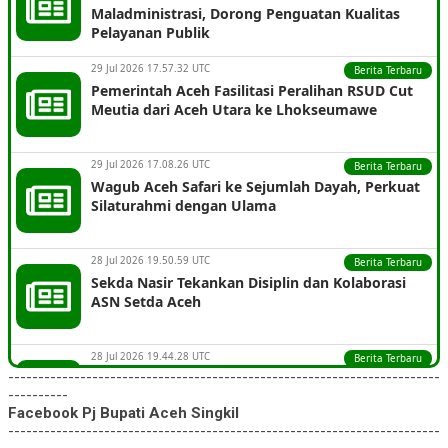
Direktur RSUD Aceh Singkil
Maladministrasi, Dorong Penguatan Kualitas
Pelayanan Publik
M. Yunus, SH
29 Jul 2026 17.57.32 UTC
Berita Terbaru
Pemerintah Aceh Fasilitasi Peralihan RSUD Cut
Plh. Sekretaris DPRK Aceh Singkil
Meutia dari Aceh Utara ke Lhokseumawe
AHMAD DAMHURI NST SH
29 Jul 2026 17.08.26 UTC
Berita Terbaru
Wagub Aceh Safari ke Sejumlah Dayah, Perkuat
Ketua MPK Aceh Singkil
Silaturahmi dengan Ulama
H. Abdul Ali Karya
28 Jul 2026 19.50.59 UTC
Berita Terbaru
Sekda Nasir Tekankan Disiplin dan Kolaborasi
Plt. Kepala Dinas PUPR
ASN Setda Aceh
AFRIJAL, SE
28 Jul 2026 19.44.28 UTC
Berita Terbaru
Plt. Kepala Satuan Polisi PP dan Wilayahtul Hisbah
------------------------------------------------------------------------
Aceh Masuki Fase Rehab-Rekon, Mendagri
----------
Tekankan Pentingnya Publikasi
Facebook Pj Bupati Aceh Singkil
Nirwana Angkat., SP
------------------------------------------------------------------------