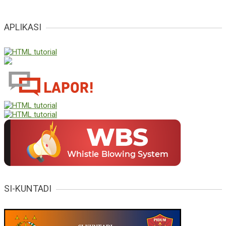
APLIKASI
Nirwana Angkat., SP
Plt. Kepala Dinas Perkebunan
Hasmidar, SH
Plt.Kadis DP3AP2KB
SI-KUNTADI
AZMA SYAH PUTRI M, SE
KEPALA SEKRETARIAT BAITUL MAL