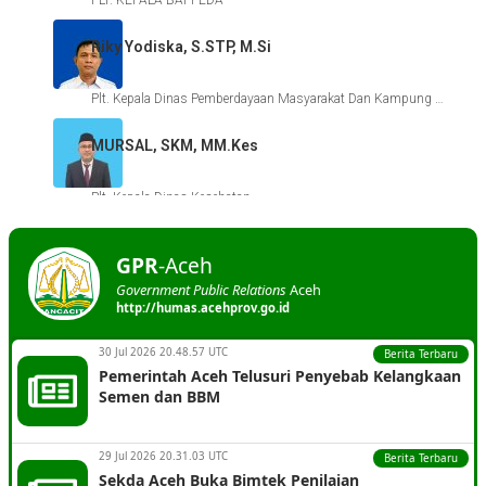
Riky Yodiska, S.STP, M.Si
Plt. Kepala Dinas Pemberdayaan Masyarakat Dan Kampung Kabupaten Aceh Singkil
MURSAL, SKM, MM.Kes
Plt. Kepala Dinas Kesehatan
Achyaruddin, ST
GPR
-Aceh
Government Public Relations
Aceh
Plt. Kepala Dinas Pangan
http://humas.acehprov.go.id
Ali Hasmi Pohan, A.KS, M.Si
30 Jul 2026 20.48.57 UTC
Berita Terbaru
Pemerintah Aceh Telusuri Penyebab Kelangkaan
Semen dan BBM
Plt. Kepala Dinas sosial
dr. Mardiana., M.K.M
29 Jul 2026 20.31.03 UTC
Berita Terbaru
Sekda Aceh Buka Bimtek Penilaian