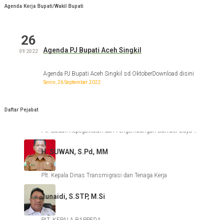
Agenda Kerja Bupati/Wakil Bupati
Junaidi, S.STP. M.Si
26
ASISTEN 1
Agenda PJ Bupati Aceh Singkil
09 2022
Amran Ramli, SE, M. AP
Agenda PJ Bupati Aceh Singkil sd OktoberDownload disini
Senin, 26 September 2022
PLT. Kepala Dinas Pariwisata, Pemuda dan Olahraga
Edi Salman, S. Ag
Daftar Pejabat
Plt. Badan Kepegawaian dan Pengembangan Sumber Daya Manusia
H. SUWAN, S.Pd, MM
Plt. Kepala Dinas Transmigrasi dan Tenaga Kerja
Junaidi, S.STP, M.Si
PLT. KEPALA BAPPEDA