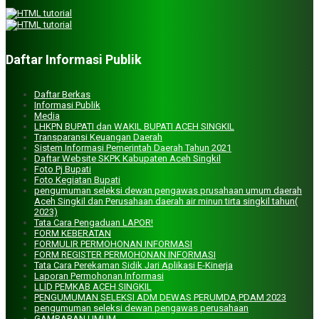
Plt. Kepala Dinas PUPR
Daftar Informasi Publik
AFRIJAL, SE
Daftar Berkas
Plt. Kepala Satuan Polisi PP dan Wilayahtul Hisbah
Informasi Publik
Media
Nirwana Angkat., SP
LHKPN BUPATI dan WAKIL BUPATI ACEH SINGKIL
Transparansi Keuangan Daerah
Sistem Informasi Pemerintah Daerah Tahun 2021
Daftar Website SKPK Kabupaten Aceh Singkil
Plt. Kepala Dinas Perkebunan
Foto Pj Bupati
Foto Kegiatan Bupati
Hasmidar, SH
pengumuman seleksi dewan pengawas prusahaan umum daerah
Aceh Singkil dan Perusahaan daerah air minun tirta singkil tahun(
2023)
Tata Cara Pengaduan LAPOR!
Plt.Kadis DP3AP2KB
FORM KEBERATAN
FORMULIR PERMOHONAN INFORMASI
FORM REGISTER PERMOHONAN INFORMASI
AZMA SYAH PUTRI M, SE
Tata Cara Perekaman Sidik Jari Aplikasi E-Kinerja
Laporan Permohonan Informasi
LLID PEMKAB ACEH SINGKIL
KEPALA SEKRETARIAT BAITUL MAL
PENGUMUMAN SELEKSI ADM DEWAS PERUMDA,PDAM 2023
pengumuman seleksi dewan pengawas perusahaan
GAMBARAN UMUM