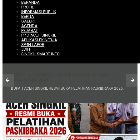
BERANDA
PROFIL
INFORMASI PUBLIK
BERITA
GALERI
AGENDA
PEJABAT
PPID ACEH SINGKIL
Pemerintahan
APLIKASI EKINERJA
SP4N LAPOR
Rabu, 05 Agustus 2026
JDIH
SINGKIL SMART INFO
BUPATI ACEH SINGKIL RESMI BUKA PELATIHAN
PASKIBRAKA 2026
BUPATI ACEH SINGKIL RESMI BUKA PELATIHAN PASKIBRAKA 2026...