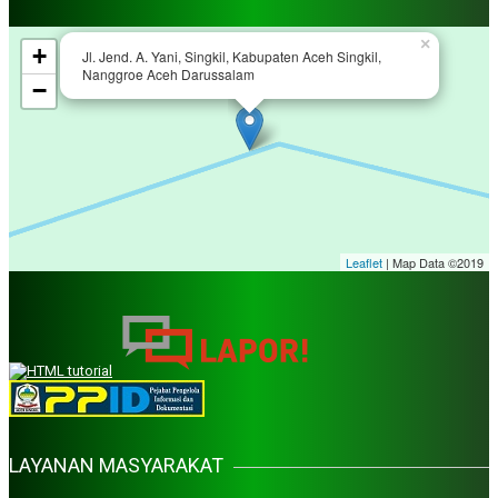
Plt. Kepala Dinas Pangan
×
+
Jl. Jend. A. Yani, Singkil, Kabupaten Aceh Singkil,
Nanggroe Aceh Darussalam
−
Ali Hasmi Pohan, A.KS, M.Si
Plt. Kepala Dinas sosial
dr. Mardiana., M.K.M
Direktur RSUD Aceh Singkil
Leaflet
| Map Data ©2019
M. Yunus, SH
Plh. Sekretaris DPRK Aceh Singkil
AHMAD DAMHURI NST SH
Ketua MPK Aceh Singkil
LAYANAN MASYARAKAT
H. Abdul Ali Karya